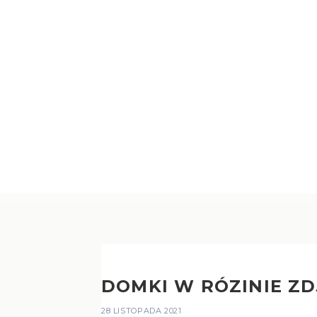
HOME
GALERIA
DOMKI W RÓZINIE Z
DOMKI W RÓZINIE ZDJ
28 LISTOPADA 2021