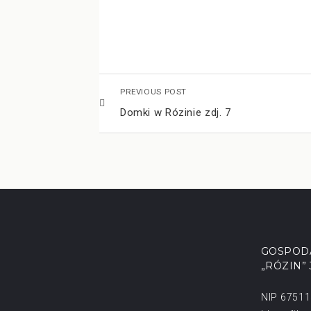
PREVIOUS POST
Domki w Rózinie zdj. 7
GOSPOD
„RÓZIN”
NIP 6751