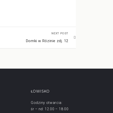
NEXT POST
Domki w Rózinie zdj. 12
ŁOWISKO
Godziny otwarcia:
śr – nd: 12.00 – 18.00