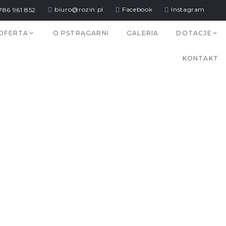
biuro@rozin.pl
Facebook
Instagram
786 961 852
OFERTA
O PSTRĄGARNI
GALERIA
DOTACJE
KONTAKT