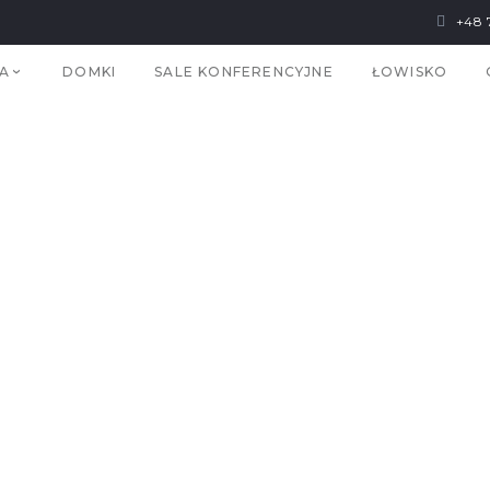
+48 
A
DOMKI
SALE KONFERENCYJNE
ŁOWISKO
IE ZDJ. 8