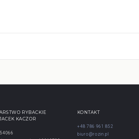
ARSTWO RYBACKIE
KONTAKT
 JACEK KACZOR
+48 786 961 852
154066
biuro@rozin.pl