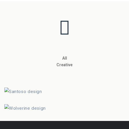
All
Creative
Santoso design
Lorem is pump dolor sit
Wolverine design