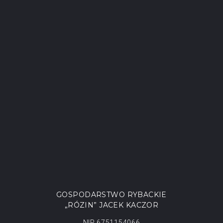
Lorem is pump dolor sit
GOSPODARSTWO RYBACKIE
„RÓZIN” JACEK KACZOR
NIP 6751154066